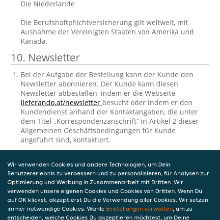
Die Niederlande
Die Berufshaftpflichtversicherung gilt weltweit, mit
Ausnahme der Vereinigten Staaten von Amerika und
Kanada.
10. Newsletter
Bei der Aufgabe der Bestellung kann der Kunde den
Newsletter abonnieren. Der Kunde kann diesen
Newsletter abbestellen, indem er die Webseite
lieferando.at/newsletter
besucht oder indem er den
Kundendienst anhand der Kontaktangaben, die unter
dem Titel „Korrespondenzanschrift“ in Artikel 2 dieser
Allgemeinen Geschäftsbedingungen für Kunde
angeführt sind, kontaktiert.
11. Einsichtnahme und Berichtigung der
Wir verwenden Cookies und andere Technologien, um Dein
gespeicherten personenbezogenen
Benutzererlebnis zu verbessern und zu personalisieren, für Analysen zur
Daten
Optimierung und Werbung in Zusammenarbeit mit Dritten. Wir
verwenden unsere eigenen Cookies und Cookies von Dritten. Wenn Du
auf OK klickst, akzeptierst Du die Verwendung aller Cookies. Wir setzen
Takeaway.com verarbeitet personenbezogene Daten in
immer notwendige Cookies. Wähle
Einstellungen verwalten
, um zu
Bezug auf den Kunden. Die Verarbeitung
entscheiden, welche Cookies Du akzeptieren möchtest, um Deine
personenbezogener Daten unterliegt den